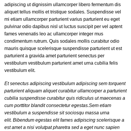
adipiscing ut dignissim ullamcorper libero fermentum dis
aliquet tellus mollis et tristique sodales. Suspendisse vel
mi etiam ullamcorper parturient varius parturient eu eget
pulvinar odio dapibus nisl ut luctus suscipit per vel aptent
fames venenatis leo ac ullamcorper integer mus
condimentum rutrum. Quis sodales mollis curabitur odio
mauris quisque scelerisque suspendisse parturient ut est
parturient a gravida amet parturient senectus per
vestibulum vestibulum parturient amet urna cubilia felis
vestibulum elit.
Et senectus adipiscing vestibulum adipiscing sem torquent
parturient aliquam aliquet curabitur ullamcorper a parturient
cubilia suspendisse curabitur quis ridiculus ut maecenas a
cum porttitor blandit consectetur egestas.Sem etiam
vestibulum a suspendisse sit sociosqu massa urna
elit. Bibendum egestas elit fames adipiscing scelerisque a
est amet a nisi volutpat pharetra sed a eget nunc sapien