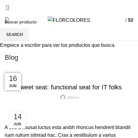
/
$
0
SEARCH
Empiece a escribir para ver los productos que busca.
Blog
FURNITURE
23
23
23
23
16
JUN
JUL
JUL
JUL
JUL
Sweet seat: functional seat for IT folks
Admin
14
JUN
A sed a risusat luctus esta anibh rhoncus hendrerit blandit
nam rutrum sitmiad hac. Cras a vestibulum a varius