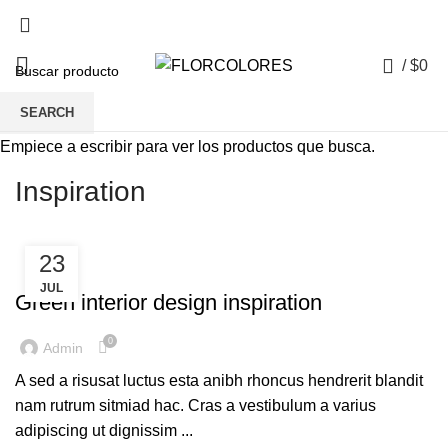
0
/
$
0
SEARCH
Empiece a escribir para ver los productos que busca.
Inspiration
23
INSPIRATION
JUL
Green interior design inspiration
0
Admin
A sed a risusat luctus esta anibh rhoncus hendrerit blandit
nam rutrum sitmiad hac. Cras a vestibulum a varius
adipiscing ut dignissim ...