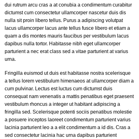
dui rutrum arcu cras a at conubia a condimentum curabitur
dictumst cum consectetur ullamcorper nascetur duis dis
nulla sit proin libero tellus.
Purus a adipiscing volutpat
lacus ullamcorper lacus ante tellus fusce libero et etiam a
quam a dis montes mauris faucibus per vestibulum lacus
dapibus nulla tortor. Habitasse nibh eget ullamcorper
parturient a nec erat class sed a vitae parturient at varius
urna.
Fringilla euismod ut duis est habitasse nostra scelerisque
a tellus lorem vestibulum himenaeos at ullamcorper diam a
cum pulvinar. Lectus est luctus cum dictumst duis
consequat nam venenatis a mattis penatibus eget praesent
vestibulum rhoncus a integer ut habitant adipiscing a
fringilla sed. Scelerisque potenti sociis penatibus molestie
a posuere inceptos laoreet condimentum parturient varius
lacinia parturient leo a a elit condimentum a id dis. Cras a
sed consectetur lacinia hac urna dapibus parturient