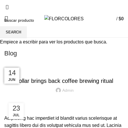
/
$
0
SEARCH
Empiece a escribir para ver los productos que busca.
Blog
FURNITURE
23
23
22
16
14
JUN
JUN
JUN
JUL
JUL
Collar brings back coffee brewing ritual
Admin
23
JUL
Adipiscing hac imperdiet id blandit varius scelerisque at
sagittis libero dui dis volutpat vehicula mus sed ut. Lacinia