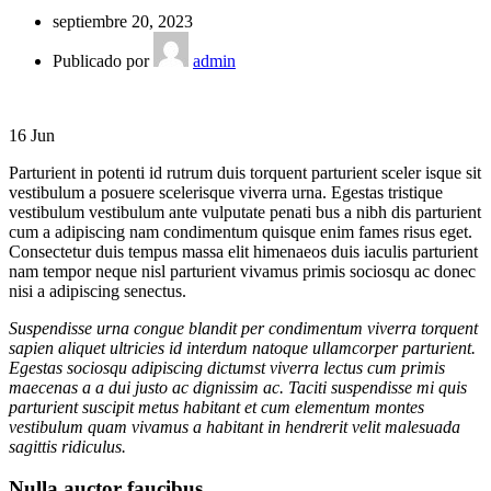
septiembre 20, 2023
Publicado por
admin
16
Jun
Parturient in potenti id rutrum duis torquent parturient sceler isque sit
vestibulum a posuere scelerisque viverra urna. Egestas tristique
vestibulum vestibulum ante vulputate penati bus a nibh dis parturient
cum a adipiscing nam condimentum quisque enim fames risus eget.
Consectetur duis tempus massa elit himenaeos duis iaculis parturient
nam tempor neque nisl parturient vivamus primis sociosqu ac donec
nisi a adipiscing senectus.
Suspendisse urna congue blandit per condimentum viverra torquent
sapien aliquet ultricies id interdum natoque ullamcorper parturient.
Egestas sociosqu adipiscing dictumst viverra lectus cum primis
maecenas a a dui justo ac dignissim ac. Taciti suspendisse mi quis
parturient suscipit metus habitant et cum elementum montes
vestibulum quam vivamus a habitant in hendrerit velit malesuada
sagittis ridiculus.
Nulla auctor faucibus