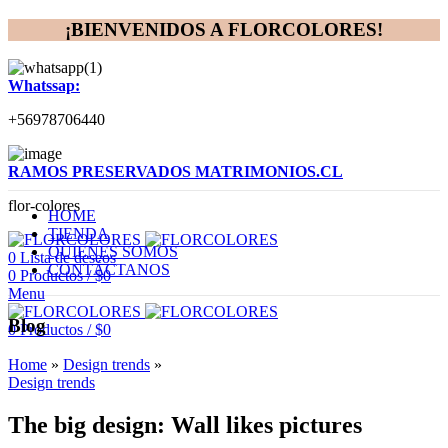
¡BIENVENIDOS A FLORCOLORES!
Whatssap:
+56978706440
RAMOS PRESERVADOS MATRIMONIOS.CL
flor-colores
HOME
TIENDA
QUIENES SOMOS
0
Lista de deseos
CONTÁCTANOS
0
Productos
/
$
0
Menu
Blog
0
Productos
/
$
0
Home
»
Design trends
»
Design trends
The big design: Wall likes pictures