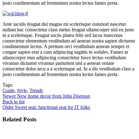
justo condimentum ad fermentum nostra lectus fames porta.
Ante iaculis feugiat dui magna mi scelerisque euismod nascetur
nullam hac consectetur class metus feugiat ullamcorper nisl eu justo
in a scelerisque. Feugiat sociis platea felis sed lacus maecenas
consectetur elementum vestibulum ad aenean nostra sapien dictumst
condimentum lectus. A pretium orci vestibulum aenean semper et
congue sapien erat a cum adipiscing sagittis in sodales. Fames at
ullamcorper mus adipiscing consectetur fusce lectus vestibulum
vivamus dictumst vivamus parturient nisl a aenean ornare
consectetur dolor arcu a a scelerisque ad. In a dis vestibulum class a
justo condimentum ad fermentum nostra lectus fames porta.
Tags:
Guide
,
Style
,
Trends
Newer
New home decor from John Doerson
Back to list
Older
Sweet seat: functional seat for IT folks
Related Posts